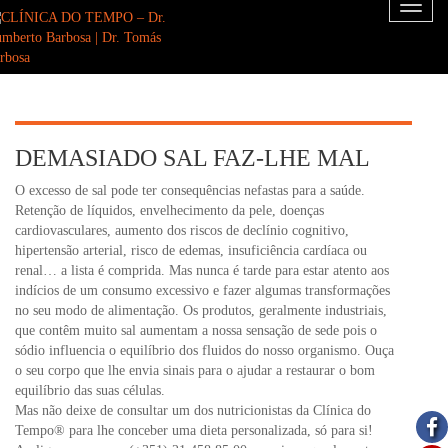
Toggl
naviga
DEMASIADO SAL FAZ-LHE MAL
O excesso de sal pode ter consequências nefastas para a saúde.
Retenção de líquidos, envelhecimento da pele, doenças
cardiovasculares, aumento dos riscos de declínio cognitivo,
hipertensão arterial, risco de edemas, insuficiência cardíaca ou
renal… a lista é comprida. Mas nunca é tarde para estar atento aos
indícios de um consumo excessivo e fazer algumas transformações
no seu modo de alimentação. Os produtos, geralmente industriais,
que contêm muito sal aumentam a nossa sensação de sede pois o
sódio influencia o equilíbrio dos fluidos do nosso organismo. Ouça
o seu corpo que lhe envia sinais para o ajudar a restaurar o bom
equilíbrio das suas células.
Mas não deixe de consultar um dos nutricionistas da Clínica do
Tempo® para lhe conceber uma dieta personalizada, só para si!