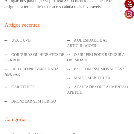
Ao ligar-nos para o (+351) 21 458 85 00 mencione que leu este
artigo para ter condições de acesso ainda mais favoráveis.
Artigos recentes
UVA E UVB
A OBESIDADE E AS
ARTICULAÇÕES
GORDURAS OU HIDRATOS DE
O PIRI-PIRI PODE REDUZIR A
CARBONO
OBESIDADE
DE TUDO PROVAR E NADA
E SE COMESSEMOS ALGAS?
ABUSAR
MAIS E MAIS FRUTA
CAROTENOS
A FALTA DE SONO AUMENTA O
APETITE
BRONZEAR SEM PERIGO
Categorias