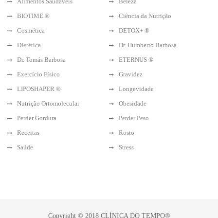
Alimentos Saudáveis
Beleza
BIOTIME ®
Ciência da Nutrição
Cosmética
DETOX+ ®
Dietética
Dr. Humberto Barbosa
Dr. Tomás Barbosa
ETERNUS ®
Exercício Físico
Gravidez
LIPOSHAPER ®
Longevidade
Nutrição Ortomolecular
Obesidade
Perder Gordura
Perder Peso
Receitas
Rosto
Saúde
Stress
Copyright © 2018 CLÍNICA DO TEMPO®