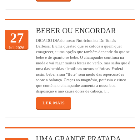
BEBER OU ENGORDAR
27
DICA DO DIA do nosso Nutricionista Dr. Tomás
Barbosa: É uma questão que se coloca a quem quer
Jul, 2026
emagrecer, e uma opção que também depende do que se
bebe e de quanto se bebe. O champanhe continua na
moda e vai regar muitas festas no verão. mas saiba que é
uma das bebidas alcoólicas menos calóricas. Poderá
assim beber a sua “flute” sem medo das repercussões
sobre a balança. Graças ao magnésio, potássio e zinco
que contém, o champanhe aumenta a nossa boa
disposição e não causa dores de cabeça. […]
LER MAIS
UMA GRANDE PRATADA