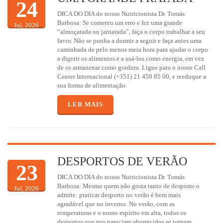
24
DICA DO DIA do nosso Nutricionista Dr. Tomás
Barbosa: Se cometeu um erro e fez uma grande
Jul, 2026
“almoçarada ou jantarada”, faça o corpo trabalhar a seu
favor. Não se ponha a dormir a seguir e faça antes uma
caminhada de pelo menos meia hora para ajudar o corpo
a digerir os alimentos e a usá-los como energia, em vez
de os armazenar como gordura. Ligue para o nosso Call
Center Internacional (+351) 21 458 85 00, e reeduque a
sua forma de alimentação.
LER MAIS
DESPORTOS DE VERÃO
23
DICA DO DIA do nosso Nutricionista Dr. Tomás
Barbosa: Mesmo quem não gosta tanto de desporto o
Jul, 2026
admite: praticar desporto no verão é bem mais
agradável que no inverno. No verão, com as
temperaturas e o nosso espírito em alta, todos os
desportos que nos pareciam aborrecidos se tornam