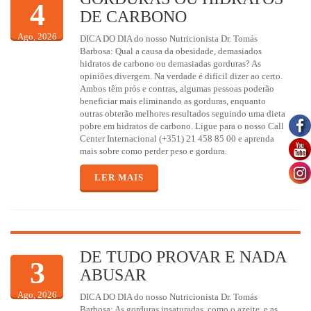
4
DE CARBONO
Ago, 2026
DICA DO DIA do nosso Nutricionista Dr. Tomás
Barbosa: Qual a causa da obesidade, demasiados
hidratos de carbono ou demasiadas gorduras? As
opiniões divergem. Na verdade é difícil dizer ao certo.
Ambos têm prós e contras, algumas pessoas poderão
beneficiar mais eliminando as gorduras, enquanto
outras obterão melhores resultados seguindo uma dieta
pobre em hidratos de carbono. Ligue para o nosso Call
Center Internacional (+351) 21 458 85 00 e aprenda
mais sobre como perder peso e gordura.
LER MAIS
DE TUDO PROVAR E NADA
3
ABUSAR
Ago, 2026
DICA DO DIA do nosso Nutricionista Dr. Tomás
Barbosa: As gorduras insaturadas, como o azeite, e as