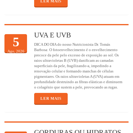
LER MAIS
UVA E UVB
5
DICA DO DIA do nosso Nutricionista Dr. Tomás
Barbosa: O fotoenvelhecimento é o envelhecimento
Ago, 2026
precoce da pele pelo excesso de exposição ao sol. Os
raios ultravioletas B (UVB) danificam as camadas
superficiais da pele, fragilizando-a, impedindo a
renovação celular e formando manchas de células
pigmentares. Os raios ultravioletas A (UVA) atuam em
profundidade destruindo as fibras elásticas e diminuem
o colagénio que sustem a pele, provocando as rugas.
LER MAIS
GORDURAS OU HIDRATOS