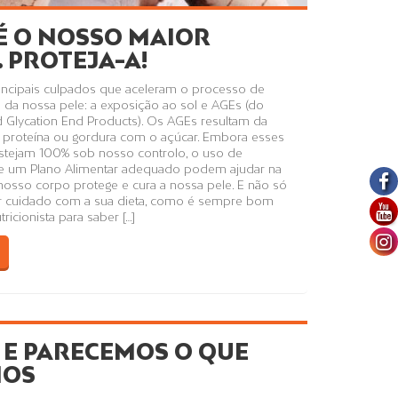
 É O NOSSO MAIOR
 PROTEJA-A!
rincipais culpados que aceleram o processo de
da nossa pele: a exposição ao sol e AGEs (do
 Glycation End Products). Os AGEs resultam da
proteína ou gordura com o açúcar. Embora esses
stejam 100% sob nosso controlo, o uso de
 e um Plano Alimentar adequado podem ajudar na
osso corpo protege e cura a nossa pele. E não só
er cuidado com a sua dieta, como é sempre bom
ricionista para saber […]
E PARECEMOS O QUE
OS