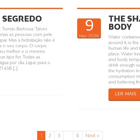
O SEGREDO
THE SH
9
BODY
. Tomás Barbosa: Talvez
penas as pessoas com pele
Mar, 2026
Water contained
par. Mas a hidratação não é
around it, is t
a o seu corpo. O corpo
human life and 
o seu melhor e o mesmo
place. Water ke
ue tipo for. Todas as
and body temper
gua por dia. Ligue para o
drink enough wat
21 458 […]
the hydration l
consumption may
and believing th
LER MAIS
1
2
3
…
6
Next »