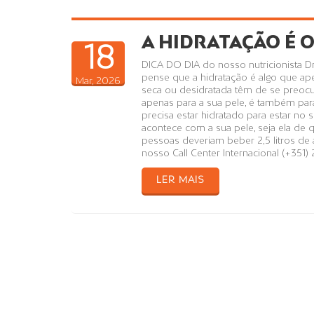
A HIDRATAÇÃO É 
18
DICA DO DIA do nosso nutricionista Dr
pense que a hidratação é algo que a
Mar, 2026
seca ou desidratada têm de se preocu
apenas para a sua pele, é também par
precisa estar hidratado para estar n
acontece com a sua pele, seja ela de q
pessoas deveriam beber 2,5 litros de á
nosso Call Center Internacional (+351) 
LER MAIS