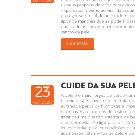
Mai, 2026
os seus próprios desafios para a nos
– que estão mesmo ao virar da esquin
proteger-se do sol durante todo o ano,
tipos de manchas que se podem desen
queimaduras solares, envelheciment
cancro da pele.
LER MAIS
CUIDE DA SUA PEL
23
A pele é o maior órgão do corpo hu
barreira responsável pelo controlo da
Abr, 2026
evitando a perda de humidade e impe
bactérias. E ao falarmos de rosto e p
tratar de uma questão estética e de 
e de bem-estar. Ao ligar para o (+35
leu este artigo para ter condições de 
aos nossos tratamentos de pele, e d