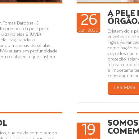
A PELE
26
ÓRGÃO.
r. Tomás Barbosa: O
to precoce da pele pelo
Jun, 2026
Existem dois p
ultravioletas B (UVB)
envelhecimento 
le, fragilizando-a,
inglês Advanced
mando manchas de células
combinação da 
 (UVA) atuam em profundidade
culpados não e
nuem o colagénio que sustem
proteção solar
forma como o n
é importante t
consultar um nut
LER MAIS
OL
SOMOS 
19
COMEM
mico, que muda com o tempo
lém disso, cada época tem