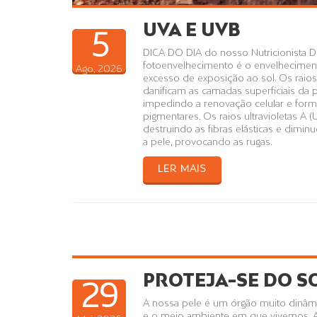
UVA E UVB
5
DICA DO DIA do nosso Nutricionista D
fotoenvelhecimento é o envelhecimen
Ago, 2026
excesso de exposição ao sol. Os raios 
danificam as camadas superficiais da pe
impedindo a renovação celular e for
pigmentares. Os raios ultravioletas A
destruindo as fibras elásticas e dimi
a pele, provocando as rugas.
LER MAIS
PROTEJA-SE DO S
29
A nossa pele é um órgão muito dinâ
e o meio ambiente em que vivemos. A