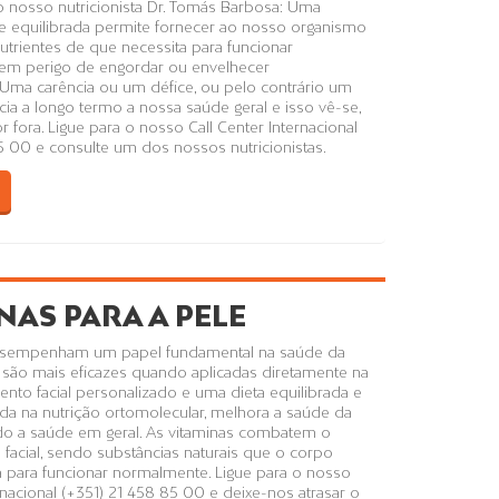
 nosso nutricionista Dr. Tomás Barbosa: Uma
e equilibrada permite fornecer ao nosso organismo
nutrientes de que necessita para funcionar
sem perigo de engordar ou envelhecer
Uma carência ou um défice, ou pelo contrário um
ncia a longo termo a nossa saúde geral e isso vê-se,
 fora. Ligue para o nosso Call Center Internacional
5 00 e consulte um dos nossos nutricionistas.
NAS PARA A PELE
esempenham um papel fundamental na saúde da
, são mais eficazes quando aplicadas diretamente na
ento facial personalizado e uma dieta equilibrada e
da na nutrição ortomolecular, melhora a saúde da
o a saúde em geral. As vitaminas combatem o
facial, sendo substâncias naturais que o corpo
 para funcionar normalmente. Ligue para o nosso
ernacional (+351) 21 458 85 00 e deixe-nos atrasar o