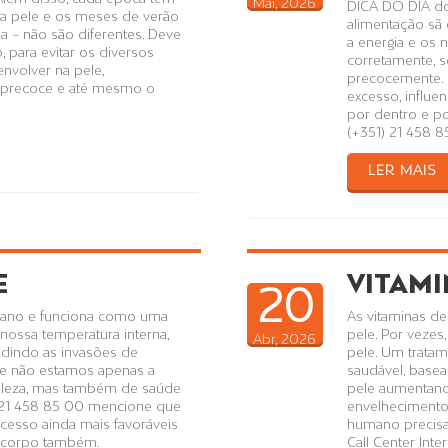
Mai, 2026
DICA DO DIA do
sa pele e os meses de verão
alimentação sã 
a – não são diferentes. Deve
a energia e os 
 para evitar os diversos
corretamente, 
volver na pele,
precocemente. 
o precoce e até mesmo o
excesso, influe
por dentro e por
(+351) 21 458 8
LER MAIS
E
VITAMI
20
mano e funciona como uma
As vitaminas d
 nossa temperatura interna,
pele. Por vezes
Abr, 2026
dindo as invasões de
pele. Um tratam
ele não estamos apenas a
saudável, basea
beleza, mas também de saúde
pele aumentand
1) 21 458 85 00 mencione que
envelhecimento 
acesso ainda mais favoráveis
humano precisa
e corpo também.
Call Center Int