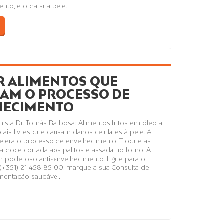
nto, e o da sua pele.
R ALIMENTOS QUE
AM O PROCESSO DE
HECIMENTO
ista Dr. Tomás Barbosa: Alimentos fritos em óleo a
icais livres que causam danos celulares à pele. A
acelera o processo de envelhecimento. Troque as
ata doce cortada aos palitos e assada no forno. A
m poderoso anti-envelhecimento. Ligue para o
l (+351) 21 458 85 00, marque a sua Consulta de
imentação saudável.