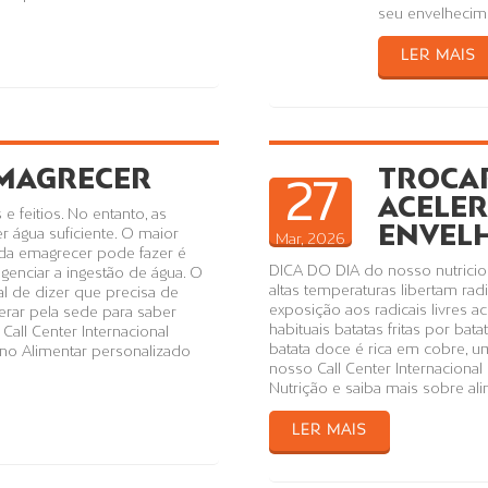
seu envelhecime
LER MAIS
EMAGRECER
TROCA
27
ACELER
 feitios. No entanto, as
ENVEL
r água suficiente. O maior
Mar, 2026
da emagrecer pode fazer é
DICA DO DIA do nosso nutricion
genciar a ingestão de água. O
altas temperaturas libertam rad
l de dizer que precisa de
exposição aos radicais livres 
erar pela sede para saber
habituais batatas fritas por bat
all Center Internacional
batata doce é rica em cobre, u
no Alimentar personalizado
nosso Call Center Internaciona
Nutrição e saiba mais sobre al
LER MAIS