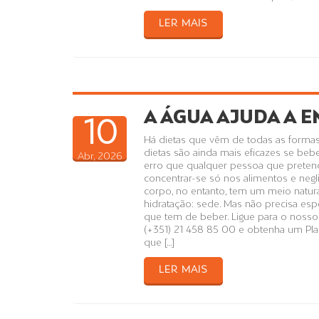
LER MAIS
A ÁGUA AJUDA A 
10
Há dietas que vêm de todas as formas e
dietas são ainda mais eficazes se bebe
Abr, 2026
erro que qualquer pessoa que preten
concentrar-se só nos alimentos e negli
corpo, no entanto, tem um meio natura
hidratação: sede. Mas não precisa esp
que tem de beber. Ligue para o nosso C
(+351) 21 458 85 00 e obtenha um Pla
que […]
LER MAIS