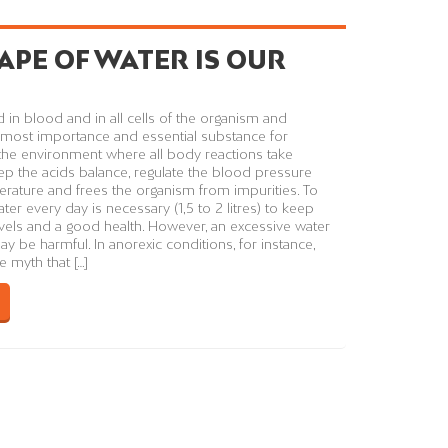
APE OF WATER IS OUR
 in blood and in all cells of the organism and
he most importance and essential substance for
the environment where all body reactions take
ep the acids balance, regulate the blood pressure
ature and frees the organism from impurities. To
er every day is necessary (1,5 to 2 litres) to keep
evels and a good health. However, an excessive water
 be harmful. In anorexic conditions, for instance,
e myth that […]