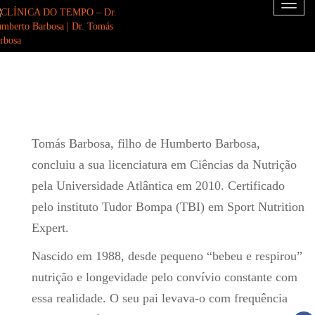
Toggl
naviga
Dr. TOMÁS BARBOSA
Tomás Barbosa, filho de Humberto Barbosa,
concluiu a sua licenciatura em Ciências da Nutrição
pela Universidade Atlântica em 2010. Certificado
pelo instituto Tudor Bompa (TBI) em Sport Nutrition
Expert.
Nascido em 1988, desde pequeno “bebeu e respirou”
nutrição e longevidade pelo convívio constante com
essa realidade. O seu pai levava-o com frequência