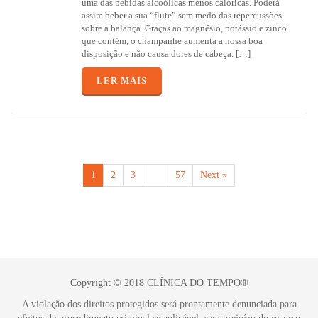
uma das bebidas alcoólicas menos calóricas. Poderá
assim beber a sua “flute” sem medo das repercussões
sobre a balança. Graças ao magnésio, potássio e zinco
que contém, o champanhe aumenta a nossa boa
disposição e não causa dores de cabeça. […]
LER MAIS
1
2
3
…
57
Next »
Copyright © 2018 CLÍNICA DO TEMPO®
A violação dos direitos protegidos será prontamente denunciada para