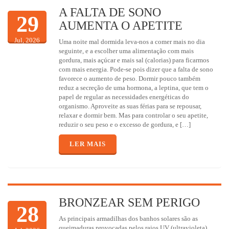
A FALTA DE SONO
29
AUMENTA O APETITE
Jul, 2026
Uma noite mal dormida leva-nos a comer mais no dia
seguinte, e a escolher uma alimentação com mais
gordura, mais açúcar e mais sal (calorias) para ficarmos
com mais energia. Pode-se pois dizer que a falta de sono
favorece o aumento de peso. Dormir pouco também
reduz a secreção de uma hormona, a leptina, que tem o
papel de regular as necessidades energéticas do
organismo. Aproveite as suas férias para se repousar,
relaxar e dormir bem. Mas para controlar o seu apetite,
reduzir o seu peso e o excesso de gordura, e […]
LER MAIS
BRONZEAR SEM PERIGO
28
As principais armadilhas dos banhos solares são as
queimaduras provocadas pelos raios UV (ultravioleta),