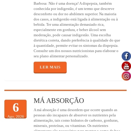
Barbosa: Não é uma doença! A dispepsia, também
conhecida por indigestão, é um termo que descreve
desconforto ou dor no abdómen superior. Na maioria
dos casos, a indigestão está ligada à alimentação ou à
bebida. Ter uma alimentação demasiado rica,
especialmente em gordura, e beber álcool sem
moderação, pode causar indigestão. Uma escolha
dietética correta, dando preferência à qualidade do que
à quantidade, permite evitar os sintomas da dispepsia.
Consulte um dos nossos nutricionistas para elaborar o
seu plano alimentar personalizado.
LER MAIS
MÁ ABSORÇÃO
6
A má absorção é uma desordem que ocorre quando as
pessoas são incapazes de absorver os nutrientes pela
Ago, 2026
alimentação, tais como hidratos de carbono, gorduras,
minerais, proteínas, ou vitaminas. Os nutrientes
alimentares são necessários para manter o corpo de boa