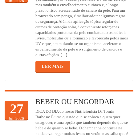
Jul, 2026
mas também o envelhecimento cutâneo e, a longo
prazo, o risco acrescentado de cancro da pele. Para um
bronzeado sem perigo, é melhor adotar algumas regras
de segurança. Além da aplicação tópica regular de
cremes de proteção solar, é conveniente reforçar as
capacidades protetoras da pele combatendo os radicais
livres, moléculas cuja formação é favorecida pelos raios
UV e que, acumulando-se no organismo, aceleram o
envelhecimento da pele e o surgimento de cancros e
outras afeções. […]
LER MAIS
BEBER OU ENGORDAR
27
DICA DO DIA do nosso Nutricionista Dr. Tomás
Barbosa: É uma questão que se coloca a quem quer
Jul, 2026
emagrecer, e uma opção que também depende do que se
bebe e de quanto se bebe. O champanhe continua na
moda e vai regar muitas festas no verão. mas saiba que é