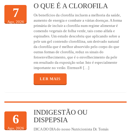
O QUE É A CLOROFILA
7
Os benefícios da clorofila incluem a melhoria da saúde,
aumento de energia e combate a várias doenças. A forma
Ago, 2026
primária de incluir a clorofila num regime alimentar é
comendo vegetais de folha verde, tais como alfafa e
espinafres. Um estudo descobriu que aplicando sobre a
pele um gel contendo clorofilina, um derivado natural
da clorofila que é melhor absorvido pelo corpo do que
outras formas de clorofila, reduz os sinais do
fotoenvelhecimento, que é o envelhecimento da pele
em resultado da exposição solar. Isto é especialmente
importante no verão. Eternus® […]
LER MAIS
INDIGESTÃO OU
6
DISPEPSIA
Ago, 2026
DICA DO DIA do nosso Nutricionista Dr. Tomás