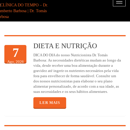
Toggl
naviga
DIETA E NUTRIÇÃO
7
DICA DO DIA do nosso Nutricionista Dr. Tomás
Barbosa: As necessidades dietéticas mudam ao longo da
Ago, 2026
vida, desde receber uma boa alimentação durante a
gravidez até ingerir os nutrientes necessários pela vida
fora para envelhecer de forma saudável. Consulte um
dos nossos nutricionistas para elaborar o seu plano
alimentar personalizado, de acordo com a sua idade, as
suas necessidades e os seus hábitos alimentares.
LER MAIS