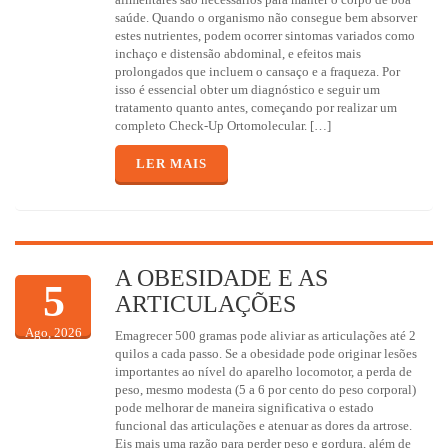
saúde. Quando o organismo não consegue bem absorver
estes nutrientes, podem ocorrer sintomas variados como
inchaço e distensão abdominal, e efeitos mais
prolongados que incluem o cansaço e a fraqueza. Por
isso é essencial obter um diagnóstico e seguir um
tratamento quanto antes, começando por realizar um
completo Check-Up Ortomolecular. […]
LER MAIS
A OBESIDADE E AS
5
ARTICULAÇÕES
Ago, 2026
Emagrecer 500 gramas pode aliviar as articulações até 2
quilos a cada passo. Se a obesidade pode originar lesões
importantes ao nível do aparelho locomotor, a perda de
peso, mesmo modesta (5 a 6 por cento do peso corporal)
pode melhorar de maneira significativa o estado
funcional das articulações e atenuar as dores da artrose.
Eis mais uma razão para perder peso e gordura, além de