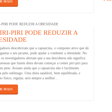
R MAIS
–
–
–
IRI-PIRI PODE REDUZIR A
–
ESIDADE
gadores descobriram que a capsaicina, o composto ativo que dá
guetas o seu picante, pode ajudar a combater a obesidade. No
–
 os investigadores alertam que a sua descoberta não significa
–
pessoas que fazem dieta devam começar a comer piri-piri para
–
m peso. Avisam ainda que a capsaicina não é facilmente
–
a pelo estômago. Uma dieta saudável, bem equilibrada, e
io físico, regular, será sempre a melhor…
R MAIS
–
–
–
–