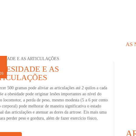
AS 
OBESIDADE E AS
26
26
TICULAÇÕES
er 500 gramas pode aliviar as articulações até 2 quilos a cada
Se a obesidade pode originar lesões importantes ao nível do
ho locomotor, a perda de peso, mesmo modesta (5 a 6 por cento
 corporal) pode melhorar de maneira significativa o estado
al das articulações e atenuar as dores da artrose. Eis mais uma
ara perder peso e gordura, além de fazer exercício físico,
A