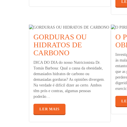
LE
GORDURAS OU
O P
HIDRATOS DE
OB
CARBONO
Investi
às mala
DICA DO DIA do nosso Nutricionista Dr.
entanto
Tomás Barbosa: Qual a causa da obesidade,
que as 
demasiados hidratos de carbono ou
perdere
demasiadas gorduras? As opiniões divergem.
digerid
Na verdade é difícil dizer ao certo. Ambos
exercíc
têm prós e contras, algumas pessoas
poderão…
LE
LER MAIS