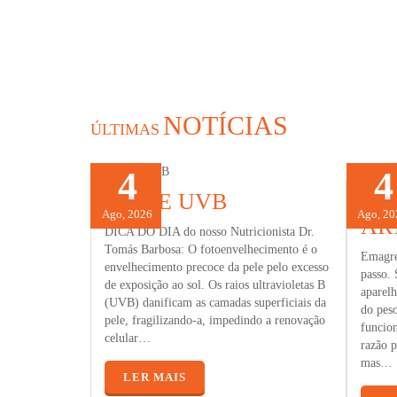
NOTÍCIAS
ÚLTIMAS
5
4
5
4
UVA E UVB
A 
Ago, 2026
Ago, 2026
Ago, 20
Ago, 20
AR
DICA DO DIA do nosso Nutricionista Dr.
Tomás Barbosa: O fotoenvelhecimento é o
Emagrec
envelhecimento precoce da pele pelo excesso
passo. 
de exposição ao sol. Os raios ultravioletas B
aparel
(UVB) danificam as camadas superficiais da
do peso
pele, fragilizando-a, impedindo a renovação
funcion
celular…
razão p
mas…
LER MAIS