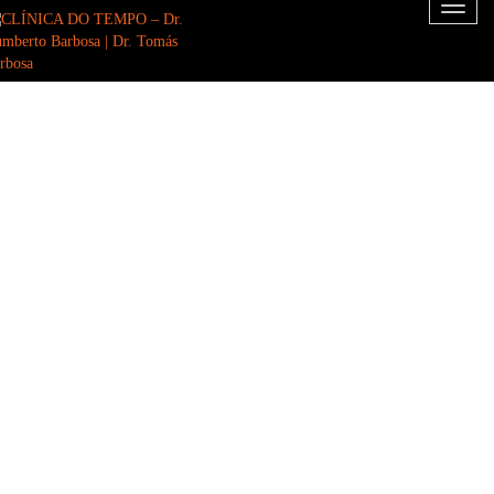
Toggl
naviga
Só vale a pena emagrecer se for para nunca
mais engordar
Dr. Humberto Barbosa
Programa de Reeducação Alimentar e
Comportamental da CLÍNICA DO TEMPO®
eliminar
o excesso de peso e de gordura