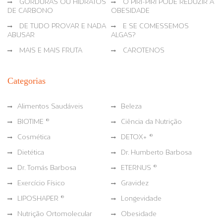
GORDURAS OU HIDRATOS
O PIRI-PIRI PODE REDUZIR A
DE CARBONO
OBESIDADE
DE TUDO PROVAR E NADA
E SE COMESSEMOS
ABUSAR
ALGAS?
MAIS E MAIS FRUTA
CAROTENOS
Categorias
Alimentos Saudáveis
Beleza
BIOTIME ®
Ciência da Nutrição
Cosmética
DETOX+ ®
Dietética
Dr. Humberto Barbosa
Dr. Tomás Barbosa
ETERNUS ®
Exercício Físico
Gravidez
LIPOSHAPER ®
Longevidade
Nutrição Ortomolecular
Obesidade