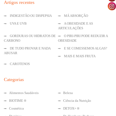
Artigos recentes
INDIGESTÃO OU DISPEPSIA
MÁ ABSORÇÃO
UVA E UVB
A OBESIDADE E AS
ARTICULAÇÕES
GORDURAS OU HIDRATOS DE
O PIRI-PIRI PODE REDUZIR A
CARBONO
OBESIDADE
DE TUDO PROVAR E NADA
E SE COMESSEMOS ALGAS?
ABUSAR
MAIS E MAIS FRUTA
CAROTENOS
Categorias
Alimentos Saudáveis
Beleza
BIOTIME ®
Ciência da Nutrição
Cosmética
DETOX+ ®