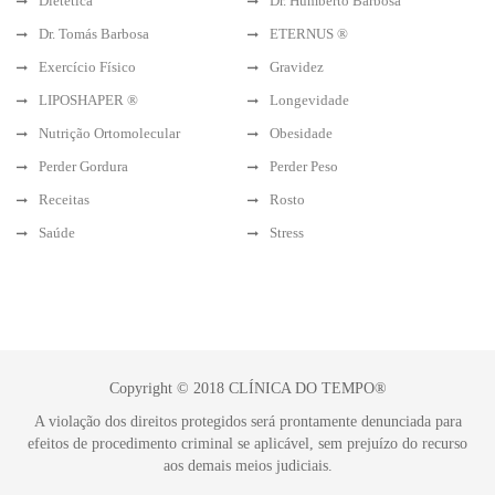
Dietética
Dr. Humberto Barbosa
Dr. Tomás Barbosa
ETERNUS ®
Exercício Físico
Gravidez
LIPOSHAPER ®
Longevidade
Nutrição Ortomolecular
Obesidade
Perder Gordura
Perder Peso
Receitas
Rosto
Saúde
Stress
Copyright © 2018 CLÍNICA DO TEMPO®
A violação dos direitos protegidos será prontamente denunciada para
efeitos de procedimento criminal se aplicável, sem prejuízo do recurso
aos demais meios judiciais.