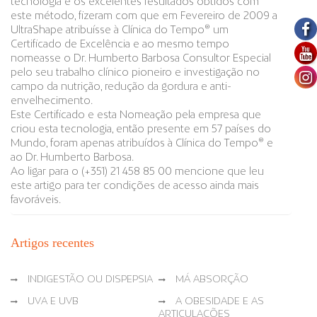
tecnologia e os excelentes resultados obtidos com
este método, fizeram com que em Fevereiro de 2009 a
UltraShape atribuísse à Clínica do Tempo® um
Certificado de Excelência e ao mesmo tempo
nomeasse o Dr. Humberto Barbosa Consultor Especial
pelo seu trabalho clínico pioneiro e investigação no
campo da nutrição, redução da gordura e anti-
envelhecimento.
Este Certificado e esta Nomeação pela empresa que
criou esta tecnologia, então presente em 57 países do
Mundo, foram apenas atribuídos à Clínica do Tempo® e
ao Dr. Humberto Barbosa.
Ao ligar para o (+351) 21 458 85 00 mencione que leu
este artigo para ter condições de acesso ainda mais
favoráveis.
Artigos recentes
INDIGESTÃO OU DISPEPSIA
MÁ ABSORÇÃO
UVA E UVB
A OBESIDADE E AS
ARTICULAÇÕES