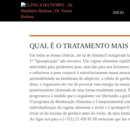
INÍCIO
QUAL É O TRATAMENTO MAIS
Em todas as nossas clínicas, até na de Almancil inaugurada
1ª “lipoaspiração” não-invasiva. Um regime alimentar equilib
suficientes para perdermos peso, mas não para nos livrarmos
e reduzimos o peso corporal é maioritariamente massa muscu
permeabilidade na membrana do adipócito, a célula de gordur
dieta, o organismo em vez de procurar essa energia na massa 
posteriormente eliminada de uma forma totalmente natural. 
progressivos à medida que o organismo vai libertando a gor
O programa de Reeducação Alimentar e Comportamental co
individualização do regime alimentar e inclui o Liposhaper® 
livrar-se do excesso de gordura antes do verão, de uma forma 
Ao ligar-nos para o (+351) 21 458 85 00 mencione que leu est