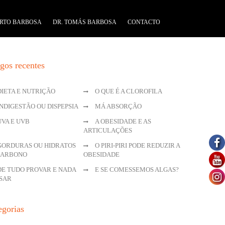
RTO BARBOSA
DR. TOMÁS BARBOSA
CONTACTO
igos recentes
DIETA E NUTRIÇÃO
O QUE É A CLOROFILA
INDIGESTÃO OU DISPEPSIA
MÁ ABSORÇÃO
UVA E UVB
A OBESIDADE E AS
ARTICULAÇÕES
GORDURAS OU HIDRATOS
O PIRI-PIRI PODE REDUZIR A
CARBONO
OBESIDADE
DE TUDO PROVAR E NADA
E SE COMESSEMOS ALGAS?
SAR
egorias