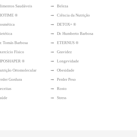
limentos Saudáveis
Beleza
IOTIME ®
Ciência da Nutrição
osmética
DETOX+ ®
ietética
Dr. Humberto Barbosa
r. Tomás Barbosa
ETERNUS ®
xercício Físico
Gravidez
IPOSHAPER ®
Longevidade
utrição Ortomolecular
Obesidade
erder Gordura
Perder Peso
eceitas
Rosto
aúde
Stress