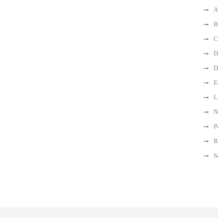
A
B
C
D
D
E
L
N
P
R
S