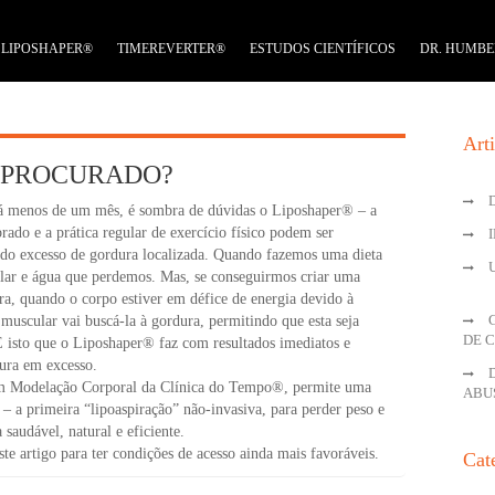
LIPOSHAPER®
TIMEREVERTER®
ESTUDOS CIENTÍFICOS
DR. HUMBE
Art
 PROCURADO?
 há menos de um mês, é sombra de dúvidas o Liposhaper® – a
rado e a prática regular de exercício físico podem ser
 do excesso de gordura localizada. Quando fazemos uma dieta
lar e água que perdemos. Mas, se conseguirmos criar uma
a, quando o corpo estiver em défice de energia devido à
muscular vai buscá-la à gordura, permitindo que esta seja
DE 
É isto que o Liposhaper® faz com resultados imediatos e
dura em excesso.
m Modelação Corporal da Clínica do Tempo®, permite uma
ABU
– a primeira “lipoaspiração” não-invasiva, para perder peso e
saudável, natural e eficiente.
e artigo para ter condições de acesso ainda mais favoráveis.
Cat