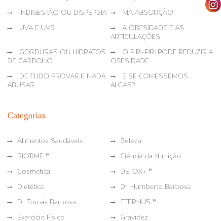
INDIGESTÃO OU DISPEPSIA
MÁ ABSORÇÃO
UVA E UVB
A OBESIDADE E AS
ARTICULAÇÕES
GORDURAS OU HIDRATOS
O PIRI-PIRI PODE REDUZIR A
DE CARBONO
OBESIDADE
DE TUDO PROVAR E NADA
E SE COMESSEMOS
ABUSAR
ALGAS?
Categorias
Alimentos Saudáveis
Beleza
BIOTIME ®
Ciência da Nutrição
Cosmética
DETOX+ ®
Dietética
Dr. Humberto Barbosa
Dr. Tomás Barbosa
ETERNUS ®
Exercício Físico
Gravidez