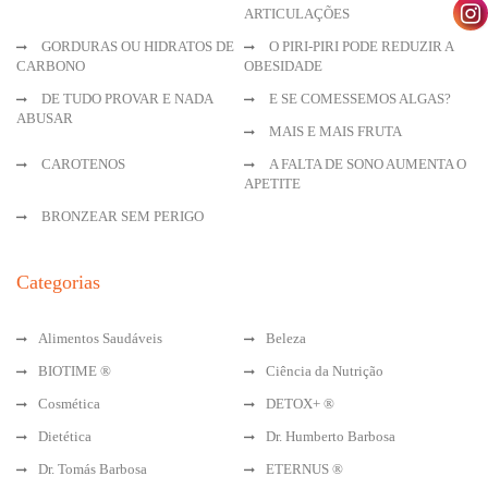
ARTICULAÇÕES
GORDURAS OU HIDRATOS DE
O PIRI-PIRI PODE REDUZIR A
CARBONO
OBESIDADE
DE TUDO PROVAR E NADA
E SE COMESSEMOS ALGAS?
ABUSAR
MAIS E MAIS FRUTA
CAROTENOS
A FALTA DE SONO AUMENTA O
APETITE
BRONZEAR SEM PERIGO
Categorias
Alimentos Saudáveis
Beleza
BIOTIME ®
Ciência da Nutrição
Cosmética
DETOX+ ®
Dietética
Dr. Humberto Barbosa
Dr. Tomás Barbosa
ETERNUS ®