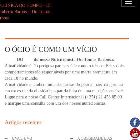
Toggl
naviga
O ÓCIO É COMO UM VÍCIO
DICA
DO
DIA
do nosso Nutricionista Dr. Tomás Barbosa:
A inatividade é tão perigosa para a saúde como o tabaco. Estes dois
comportamentos são responsáveis por uma morte prematura em
cada 10 no mundo.
A inatividade é também uma das causas do peso a mais, da gordura
em excesso e da obesidade, a par da falta de uma nutrição saudável.
Ligue para o nosso Call Center Internacional (+351) 21 458 85 00
e marque uma consulta com um dos nossos nutricionistas.
Artigos recentes
UVA E UVB
A OBESIDADE E AS