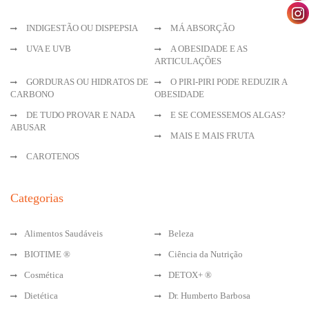
INDIGESTÃO OU DISPEPSIA
MÁ ABSORÇÃO
UVA E UVB
A OBESIDADE E AS
ARTICULAÇÕES
GORDURAS OU HIDRATOS DE
O PIRI-PIRI PODE REDUZIR A
CARBONO
OBESIDADE
DE TUDO PROVAR E NADA
E SE COMESSEMOS ALGAS?
ABUSAR
MAIS E MAIS FRUTA
CAROTENOS
Categorias
Alimentos Saudáveis
Beleza
BIOTIME ®
Ciência da Nutrição
Cosmética
DETOX+ ®
Dietética
Dr. Humberto Barbosa