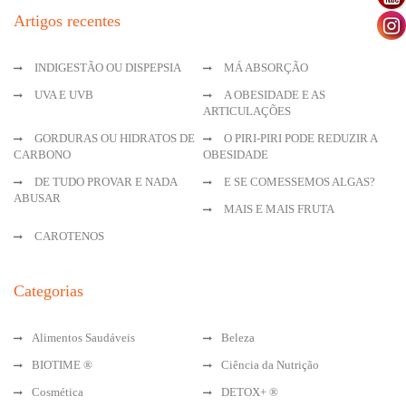
Artigos recentes
INDIGESTÃO OU DISPEPSIA
MÁ ABSORÇÃO
UVA E UVB
A OBESIDADE E AS
ARTICULAÇÕES
GORDURAS OU HIDRATOS DE
O PIRI-PIRI PODE REDUZIR A
CARBONO
OBESIDADE
DE TUDO PROVAR E NADA
E SE COMESSEMOS ALGAS?
ABUSAR
MAIS E MAIS FRUTA
CAROTENOS
Categorias
Alimentos Saudáveis
Beleza
BIOTIME ®
Ciência da Nutrição
Cosmética
DETOX+ ®