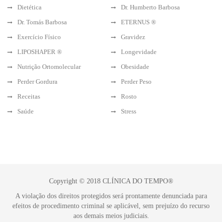
Dietética
Dr. Humberto Barbosa
Dr. Tomás Barbosa
ETERNUS ®
Exercício Físico
Gravidez
LIPOSHAPER ®
Longevidade
Nutrição Ortomolecular
Obesidade
Perder Gordura
Perder Peso
Receitas
Rosto
Saúde
Stress
Copyright © 2018 CLÍNICA DO TEMPO®
A violação dos direitos protegidos será prontamente denunciada para
efeitos de procedimento criminal se aplicável, sem prejuízo do recurso
aos demais meios judiciais.