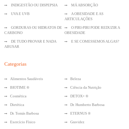
INDIGESTÃO OU DISPEPSIA
MÁ ABSORÇÃO
UVA E UVB
A OBESIDADE E AS
ARTICULAÇÕES
GORDURAS OU HIDRATOS DE
O PIRI-PIRI PODE REDUZIR A
CARBONO
OBESIDADE
DE TUDO PROVAR E NADA
E SE COMESSEMOS ALGAS?
ABUSAR
Categorias
Alimentos Saudáveis
Beleza
BIOTIME ®
Ciência da Nutrição
Cosmética
DETOX+ ®
Dietética
Dr. Humberto Barbosa
Dr. Tomás Barbosa
ETERNUS ®
Exercício Físico
Gravidez