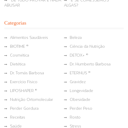
DE TUDO PROVAR E NADA
E SE COMESSEMOS
ABUSAR
ALGAS?
Categorias
Alimentos Saudáveis
Beleza
BIOTIME ®
Ciência da Nutrição
Cosmética
DETOX+ ®
Dietética
Dr. Humberto Barbosa
Dr. Tomás Barbosa
ETERNUS ®
Exercício Físico
Gravidez
LIPOSHAPER ®
Longevidade
Nutrição Ortomolecular
Obesidade
Perder Gordura
Perder Peso
Receitas
Rosto
Saúde
Stress