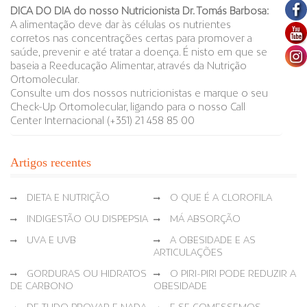
DICA DO DIA do nosso Nutricionista Dr. Tomás Barbosa:
A alimentação deve dar às células os nutrientes
corretos nas concentrações certas para promover a
saúde, prevenir e até tratar a doença. É nisto em que se
baseia a Reeducação Alimentar, através da Nutrição
Ortomolecular.
Consulte um dos nossos nutricionistas e marque o seu
Check-Up Ortomolecular, ligando para o nosso Call
Center Internacional (+351) 21 458 85 00
Artigos recentes
DIETA E NUTRIÇÃO
O QUE É A CLOROFILA
INDIGESTÃO OU DISPEPSIA
MÁ ABSORÇÃO
UVA E UVB
A OBESIDADE E AS
ARTICULAÇÕES
GORDURAS OU HIDRATOS
O PIRI-PIRI PODE REDUZIR A
DE CARBONO
OBESIDADE