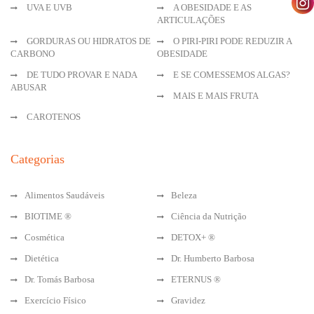
UVA E UVB
A OBESIDADE E AS
ARTICULAÇÕES
GORDURAS OU HIDRATOS DE
O PIRI-PIRI PODE REDUZIR A
CARBONO
OBESIDADE
DE TUDO PROVAR E NADA
E SE COMESSEMOS ALGAS?
ABUSAR
MAIS E MAIS FRUTA
CAROTENOS
Categorias
Alimentos Saudáveis
Beleza
BIOTIME ®
Ciência da Nutrição
Cosmética
DETOX+ ®
Dietética
Dr. Humberto Barbosa
Dr. Tomás Barbosa
ETERNUS ®
Exercício Físico
Gravidez