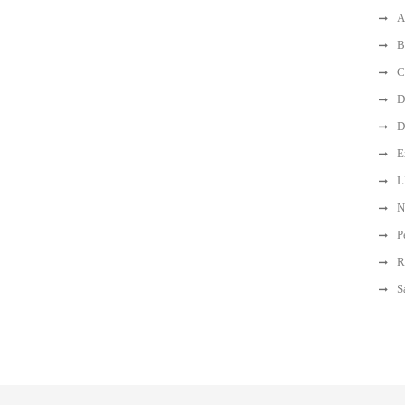
A
B
C
D
D
E
L
N
P
R
S