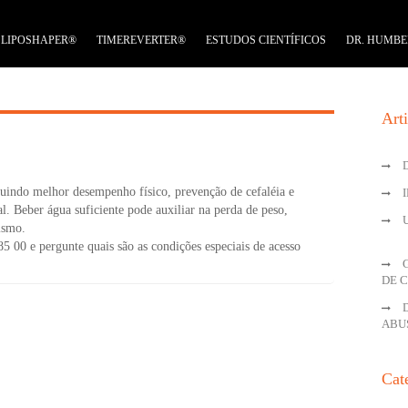
LIPOSHAPER®
TIMEREVERTER®
ESTUDOS CIENTÍFICOS
DR. HUMBE
Art
:
cluindo melhor desempenho físico, prevenção de cefaléia e
al. Beber água suficiente pode auxiliar na perda de peso,
ismo.
5 00 e pergunte quais são as condições especiais de acesso
DE 
ABU
Cat