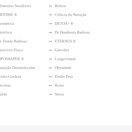
limentos Saudáveis
Beleza
IOTIME ®
Ciência da Nutrição
osmética
DETOX+ ®
ietética
Dr. Humberto Barbosa
r. Tomás Barbosa
ETERNUS ®
xercício Físico
Gravidez
IPOSHAPER ®
Longevidade
utrição Ortomolecular
Obesidade
erder Gordura
Perder Peso
eceitas
Rosto
aúde
Stress