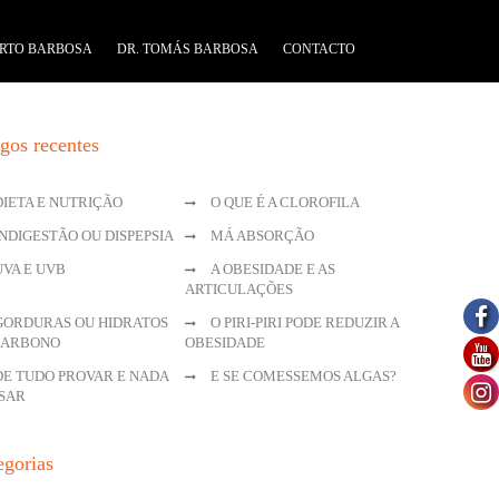
RTO BARBOSA
DR. TOMÁS BARBOSA
CONTACTO
igos recentes
DIETA E NUTRIÇÃO
O QUE É A CLOROFILA
INDIGESTÃO OU DISPEPSIA
MÁ ABSORÇÃO
UVA E UVB
A OBESIDADE E AS
ARTICULAÇÕES
GORDURAS OU HIDRATOS
O PIRI-PIRI PODE REDUZIR A
CARBONO
OBESIDADE
DE TUDO PROVAR E NADA
E SE COMESSEMOS ALGAS?
SAR
egorias