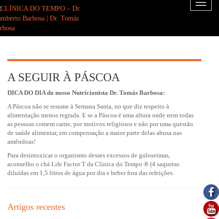
Toggl
naviga
A SEGUIR À PÁSCOA
DICA DO DIA do nosso Nutricionista Dr. Tomás Barbosa:
A Páscoa não se resume à Semana Santa, no que diz respeito à
alimentação menos regrada. E se a Páscoa é uma altura onde nem todas
as pessoas comem carne, por motivos religiosos e não por uma questão
de saúde alimentar, em compensação a maior parte delas abusa nas
amêndoas!
Para desintoxicar o organismo desses excessos de guloseimas,
aconselho o chá Life Factor T da Clínica do Tempo ® (4 saquetas
diluídas em 1,5 litros de água por dia e beber fora das refeições.
Artigos recentes