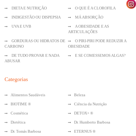
DIETA E NUTRIÇÃO
O QUE É A CLOROFILA
INDIGESTÃO OU DISPEPSIA
MÁ ABSORÇÃO
UVA E UVB
A OBESIDADE E AS
ARTICULAÇÕES
GORDURAS OU HIDRATOS DE
O PIRI-PIRI PODE REDUZIR A
CARBONO
OBESIDADE
DE TUDO PROVAR E NADA
E SE COMESSEMOS ALGAS?
ABUSAR
Categorias
Alimentos Saudáveis
Beleza
BIOTIME ®
Ciência da Nutrição
Cosmética
DETOX+ ®
Dietética
Dr. Humberto Barbosa
Dr. Tomás Barbosa
ETERNUS ®