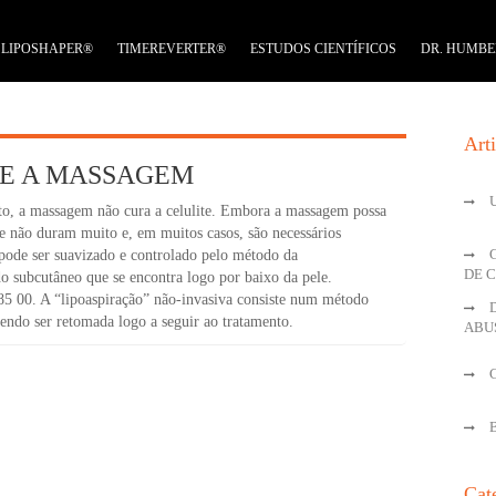
LIPOSHAPER®
TIMEREVERTER®
ESTUDOS CIENTÍFICOS
DR. HUMBE
Art
UE A MASSAGEM
to, a massagem não cura a celulite. Embora a massagem possa
te não duram muito e, em muitos casos, são necessários
pode ser suavizado e controlado pelo método da
DE 
do subcutâneo que se encontra logo por baixo da pele.
85 00. A “lipoaspiração” não-invasiva consiste num método
endo ser retomada logo a seguir ao tratamento.
ABU
Cat