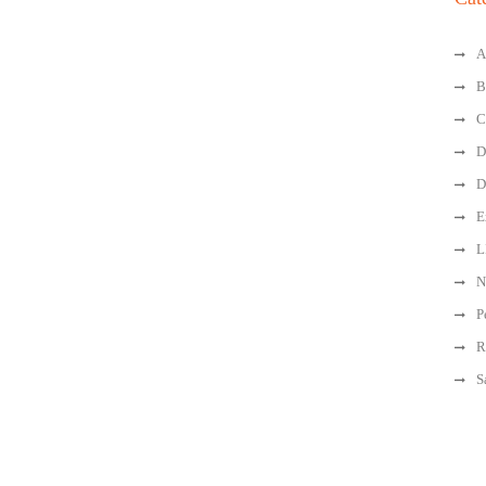
A
B
C
D
D
E
L
N
P
R
S