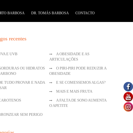
RTO BARBOSA
DR. TOMÁS BARBOSA
CONTACTO
igos recentes
UVA E UVB
A OBESIDADE E AS
ARTICULAÇÕES
GORDURAS OU HIDRATOS
O PIRI-PIRI PODE REDUZIR A
CARBONO
OBESIDADE
DE TUDO PROVAR E NADA
E SE COMESSEMOS ALGAS?
SAR
MAIS E MAIS FRUTA
CAROTENOS
A FALTA DE SONO AUMENTA
O APETITE
BRONZEAR SEM PERIGO
egorias