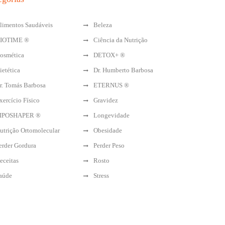
limentos Saudáveis
Beleza
IOTIME ®
Ciência da Nutrição
osmética
DETOX+ ®
ietética
Dr. Humberto Barbosa
r. Tomás Barbosa
ETERNUS ®
xercício Físico
Gravidez
IPOSHAPER ®
Longevidade
utrição Ortomolecular
Obesidade
erder Gordura
Perder Peso
eceitas
Rosto
aúde
Stress