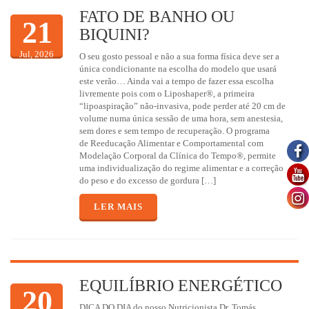
FATO DE BANHO OU
21
BIQUINI?
Jul, 2026
O seu gosto pessoal e não a sua forma física deve ser a
única condicionante na escolha do modelo que usará
este verão… Ainda vai a tempo de fazer essa escolha
livremente pois com o Liposhaper®, a primeira
“lipoaspiração” não-invasiva, pode perder até 20 cm de
volume numa única sessão de uma hora, sem anestesia,
sem dores e sem tempo de recuperação. O programa
de Reeducação Alimentar e Comportamental com
Modelação Corporal da Clínica do Tempo®, permite
uma individualização do regime alimentar e a correção
do peso e do excesso de gordura […]
LER MAIS
EQUILÍBRIO ENERGÉTICO
20
DICA DO DIA do nosso Nutricionista Dr. Tomás