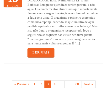
DICA DO DIA do nosso Nutricionista Dr. Tomás
Barbosa: Emagrecer quer dizer perder gordura, e não
Jul, 2026
água. Os complementos alimentares que supostamente
favorecem o emagrecimento, fazem sobretudo eliminar
a água pela urina. O organismo é primeiro espremido
como uma esponja, sabendo-se que um litro de água
perdida equivale a um quilo a menos na balança! Mas
isso não dura, e o organismo recupera tudo logo a
seguir. Não se esqueça: não existe nenhuma planta
“queima-gorduras” e só vale a pena emagrecer, se for
para nunca mais voltar a engordar. É […]
LER MAIS
« Previous
1
2
3
4
5
…
80
Next »