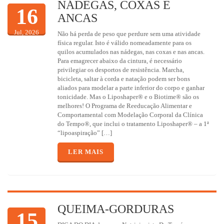
NÁDEGAS, COXAS E
16
ANCAS
Jul, 2026
Não há perda de peso que perdure sem uma atividade
física regular. Isto é válido nomeadamente para os
quilos acumulados nas nádegas, nas coxas e nas ancas.
Para emagrecer abaixo da cintura, é necessário
privilegiar os desportos de resistência. Marcha,
bicicleta, saltar à corda e natação podem ser bons
aliados para modelar a parte inferior do corpo e ganhar
tonicidade. Mas o Liposhaper® e o Biotime® são os
melhores! O Programa de Reeducação Alimentar e
Comportamental com Modelação Corporal da Clínica
do Tempo®, que inclui o tratamento Liposhaper® – a 1ª
“lipoaspiração” […]
LER MAIS
QUEIMA-GORDURAS
15