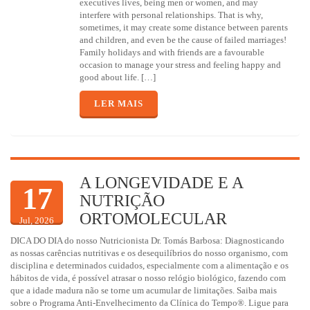
executives lives, being men or women, and may
interfere with personal relationships. That is why,
sometimes, it may create some distance between parents
and children, and even be the cause of failed marriages!
Family holidays and with friends are a favourable
occasion to manage your stress and feeling happy and
good about life. […]
LER MAIS
A LONGEVIDADE E A
17
NUTRIÇÃO
ORTOMOLECULAR
Jul, 2026
DICA DO DIA do nosso Nutricionista Dr. Tomás Barbosa: Diagnosticando
as nossas carências nutritivas e os desequilíbrios do nosso organismo, com
disciplina e determinados cuidados, especialmente com a alimentação e os
hábitos de vida, é possível atrasar o nosso relógio biológico, fazendo com
que a idade madura não se torne um acumular de limitações. Saiba mais
sobre o Programa Anti-Envelhecimento da Clínica do Tempo®. Ligue para