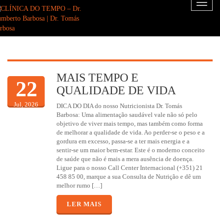
Toggl
naviga
MAIS TEMPO E
22
QUALIDADE DE VIDA
Jul, 2026
DICA DO DIA do nosso Nutricionista Dr. Tomás
Barbosa: Uma alimentação saudável vale não só pelo
objetivo de viver mais tempo, mas também como forma
de melhorar a qualidade de vida. Ao perder-se o peso e a
gordura em excesso, passa-se a ter mais energia e a
sentir-se um maior bem-estar. Este é o moderno conceito
de saúde que não é mais a mera ausência de doença.
Ligue para o nosso Call Center Internacional (+351) 21
458 85 00, marque a sua Consulta de Nutrição e dê um
melhor rumo […]
LER MAIS