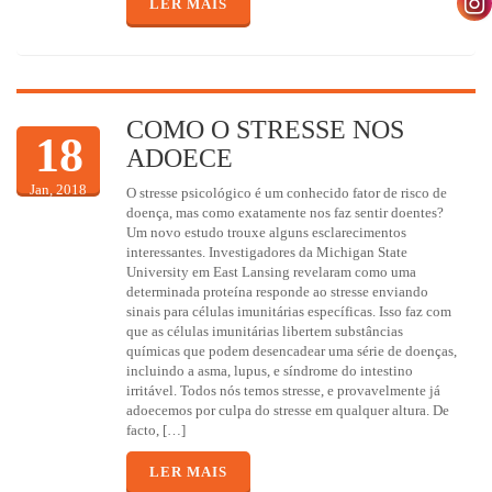
LER MAIS
COMO O STRESSE NOS
18
ADOECE
Jan, 2018
O stresse psicológico é um conhecido fator de risco de
doença, mas como exatamente nos faz sentir doentes?
Um novo estudo trouxe alguns esclarecimentos
interessantes. Investigadores da Michigan State
University em East Lansing revelaram como uma
determinada proteína responde ao stresse enviando
sinais para células imunitárias específicas. Isso faz com
que as células imunitárias libertem substâncias
químicas que podem desencadear uma série de doenças,
incluindo a asma, lupus, e síndrome do intestino
irritável. Todos nós temos stresse, e provavelmente já
adoecemos por culpa do stresse em qualquer altura. De
facto, […]
LER MAIS