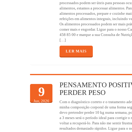
processados podem ser úteis para pessoas o
alimentos, estamos a processar alimentos. Par
alimentos processados, prepare e cozinhe mai
refeições em alimentos integrais, incluindo veg
Os alimentos processados podem ser mais prá
comer mais e engordar. Ligue para o nosso Ca
458 85 00 e marque a sua Consulta de Nutriç
[…]
LER MAIS
PENSAMENTO POSITI
9
PERDER PESO
Jun, 2026
Com o diagnóstico correto e o tratamento ade
minha composição corporal de uma forma seg
devo pretender perder 10 kg numa semana, po
a 3 meses será o período ideal para corrigir 
voltar a recuperá-lo. Para não me sentir frust
resultados demasiado rápidos. Ligue para o n