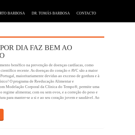
RTO BARBOSA
DR. TOMÁS BARBOSA
CONTACTO
POR DIA FAZ BEM AO
O
imento benéfico na prevenção de doenças cardíacas, como
científico recente. As doenças do coração e AVC são a maior
Portugal, maioritariamente devidas ao excesso de gordura e à
 físico! O programa de Reeducação Alimentar e
om Modelação Corporal da Clínica do Tempo®, permite uma
o regime alimentar, com ou sem ovos, e a correção do peso e
ura para manter-se a si e ao seu coração jovem e saudável. Ao