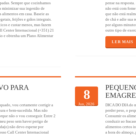
cupadas. Sempre que cozinhamos
pense na resposta
a minimizar sua ingestão de
não está com fome
s alimentos em casa. Baseie as
que não está real
etais, feijões e grãos integrais.
de chá e adie sua r
ticos e custar menos, mas fazem
por alguns minuto
ll Center Internacional (+351) 21
outro tipo de exerc
ão e obtenha um Plano Alimentar
LER MAIS
VO PARA
PEQUEN
8
EMAGRE
Jun, 2026
quado, vou certamente corrigir a
DICA DO DIA do no
ura e bem-sucedida. Mas não
perder peso, o peq
rque não o vou conseguir. Entre 2
Consumir os alimen
o meu peso sem haver perigo de
conduzir ao fracas
rada(o) não devo esperar por
alimentos certos ir
osso Call Center Internacional
a hora do almoço, p