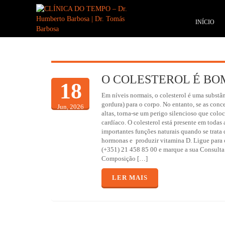
INÍCIO
O COLESTEROL É BO
18
Em níveis normais, o colesterol é uma substân
gordura) para o corpo. No entanto, se as con
Jun, 2026
altas, torna-se um perigo silencioso que colo
cardíaco. O colesterol está presente em todas 
importantes funções naturais quando se trata d
hormonas e produzir vitamina D. Ligue para 
(+351) 21 458 85 00 e marque a sua Consulta
Composição […]
LER MAIS