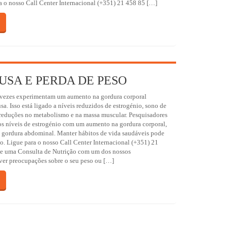
a o nosso Call Center Internacional (+351) 21 458 85 […]
SA E PERDA DE PESO
 vezes experimentam um aumento na gordura corporal
a. Isso está ligado a níveis reduzidos de estrogénio, sono de
 reduções no metabolismo e na massa muscular. Pesquisadores
os níveis de estrogénio com um aumento na gordura corporal,
a gordura abdominal. Manter hábitos de vida saudáveis pode
so. Ligue para o nosso Call Center Internacional (+351) 21
e uma Consulta de Nutrição com um dos nossos
tiver preocupações sobre o seu peso ou […]