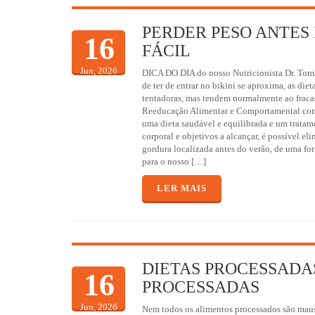
PERDER PESO ANTES 
16
FÁCIL
Jun, 2026
DICA DO DIA do nosso Nutricionista Dr. Tom
de ter de entrar no bikini se aproxima, as diet
tentadoras, mas tendem normalmente ao frac
Reeducação Alimentar e Comportamental com
uma dieta saudável e equilibrada e um trata
corporal e objetivos a alcançar, é possível el
gordura localizada antes do verão, de uma for
para o nosso […]
LER MAIS
DIETAS PROCESSADAS
16
PROCESSADAS
Jun, 2026
Nem todos os alimentos processados são ma