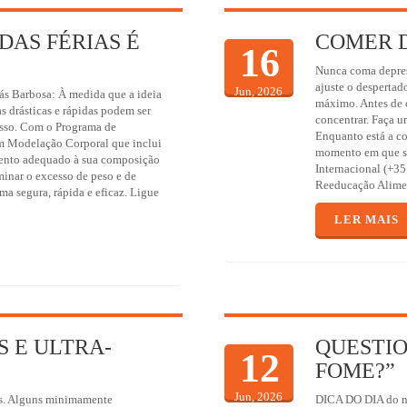
DAS FÉRIAS É
COMER 
16
Nunca coma depres
ajuste o despertado
Jun, 2026
ás Barbosa: À medida que a ideia
máximo. Antes de c
as drásticas e rápidas podem ser
concentrar. Faça u
asso. Com o Programa de
Enquanto está a co
 Modelação Corporal que inclui
momento em que se 
mento adequado à sua composição
Internacional (+35
iminar o excesso de peso e de
Reeducação Alime
ma segura, rápida e eficaz. Ligue
LER MAIS
 E ULTRA-
QUESTIO
12
FOME?”
Jun, 2026
us. Alguns minimamente
DICA DO DIA do no