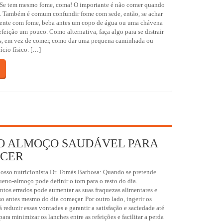
. Se tem mesmo fome, coma! O importante é não comer quando
. Também é comum confundir fome com sede, então, se achar
mente com fome, beba antes um copo de água ou uma chávena
efeição um pouco. Como alternativa, faça algo para se distrair
s, em vez de comer, como dar uma pequena caminhada ou
ício físico. […]
O ALMOÇO SAUDÁVEL PARA
CER
sso nutricionista Dr. Tomás Barbosa: Quando se pretende
ueno-almoço pode definir o tom para o resto do dia.
tos errados pode aumentar as suas fraquezas alimentares e
so antes mesmo do dia começar. Por outro lado, ingerir os
á reduzir essas vontades e garantir a satisfação e saciedade até
ara minimizar os lanches entre as refeições e facilitar a perda