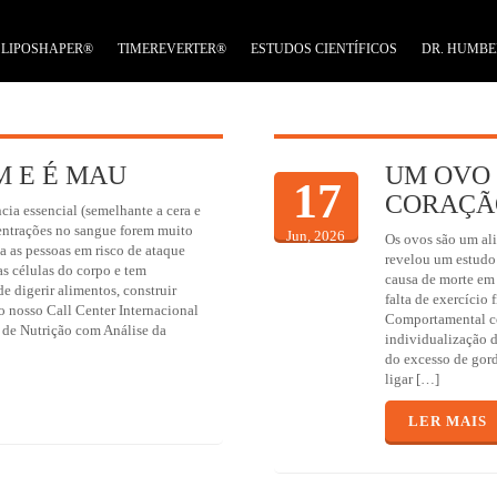
LIPOSHAPER®
TIMEREVERTER®
ESTUDOS CIENTÍFICOS
DR. HUMBE
M E É MAU
UM OVO 
17
CORAÇÃ
cia essencial (semelhante a cera e
centrações no sangue forem muito
Jun, 2026
Os ovos são um al
ca as pessoas em risco de ataque
revelou um estudo 
as células do corpo e tem
causa de morte em 
e digerir alimentos, construir
falta de exercício
o nosso Call Center Internacional
Comportamental c
 de Nutrição com Análise da
individualização d
do excesso de gord
ligar […]
LER MAIS