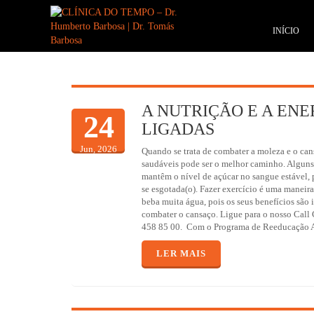
INÍCIO
A NUTRIÇÃO E A ENE
24
LIGADAS
Jun, 2026
Quando se trata de combater a moleza e o can
saudáveis pode ser o melhor caminho. Alguns
mantêm o nível de açúcar no sangue estável, 
se esgotada(o). Fazer exercício é uma maneira 
beba muita água, pois os seus benefícios são 
combater o cansaço. Ligue para o nosso Call 
458 85 00. Com o Programa de Reeducação A
LER MAIS