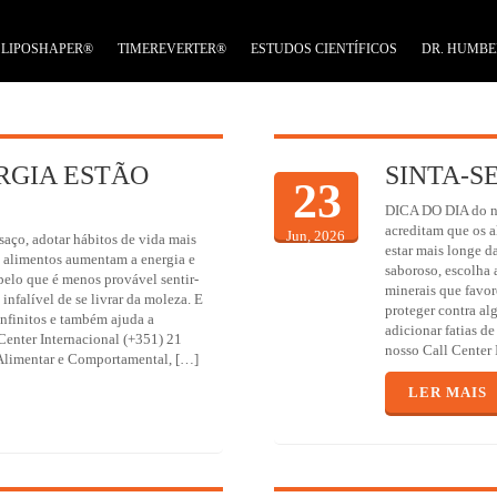
LIPOSHAPER®
TIMEREVERTER®
ESTUDOS CIENTÍFICOS
DR. HUMBE
RGIA ESTÃO
SINTA-S
23
DICA DO DIA do no
acreditam que os a
Jun, 2026
saço, adotar hábitos de vida mais
estar mais longe d
 alimentos aumentam a energia e
saboroso, escolha a
pelo que é menos provável sentir-
minerais que favor
infalível de se livrar da moleza. E
proteger contra al
infinitos e também ajuda a
adicionar fatias d
Center Internacional (+351) 21
nosso Call Center 
limentar e Comportamental, […]
LER MAIS