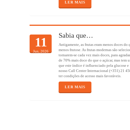
LER MAIS
Sabia que…
11
Antigamente, as frutas eram menos doces do q
menos frutose. As frutas modernas são selecio
Jun, 2026
tornarem-se cada vez mais doces, para agradar 
de 70% mais doce do que o açúcar, mas tem u
que este índice é influenciado pela glucose e 
nosso Call Center Internacional (+351) 21 45
ter condições de acesso mais favoráveis.
LER MAIS