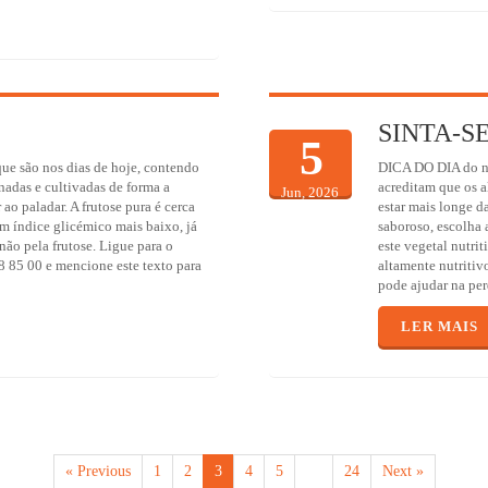
SINTA-S
5
ue são nos dias de hoje, contendo
DICA DO DIA do no
nadas e cultivadas de forma a
acreditam que os a
Jun, 2026
ao paladar. A frutose pura é cerca
estar mais longe d
m índice glicémico mais baixo, já
saboroso, escolha a
não pela frutose. Ligue para o
este vegetal nutrit
8 85 00 e mencione este texto para
altamente nutritiv
pode ajudar na per
LER MAIS
« Previous
1
2
3
4
5
…
24
Next »