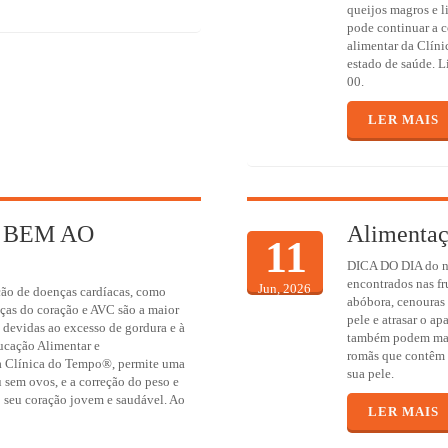
queijos magros e 
pode continuar a c
alimentar da Clín
estado de saúde. L
00.
LER MAIS
 BEM AO
Alimentaç
11
DICA DO DIA do nos
encontrados nas fr
Jun, 2026
ção de doenças cardíacas, como
abóbora, cenouras 
nças do coração e AVC são a maior
pele e atrasar o ap
 devidas ao excesso de gordura e à
também podem mant
ducação Alimentar e
romãs que contêm 
 Clínica do Tempo®, permite uma
sua pele.
 sem ovos, e a correção do peso e
o seu coração jovem e saudável. Ao
LER MAIS