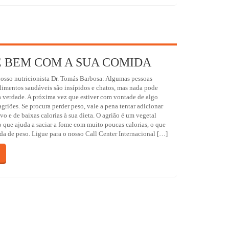
E BEM COM A SUA COMIDA
sso nutricionista Dr. Tomás Barbosa: Algumas pessoas
limentos saudáveis são insípidos e chatos, mas nada pode
a verdade. A próxima vez que estiver com vontade de algo
griões. Se procura perder peso, vale a pena tentar adicionar
ivo e de baixas calorias à sua dieta. O agrião é um vegetal
o que ajuda a saciar a fome com muito poucas calorias, o que
da de peso. Ligue para o nosso Call Center Internacional […]