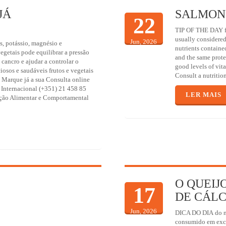
JÁ
SALMON
22
TIP OF THE DAY fr
usually considered
Jun, 2026
as, potássio, magnésio e
nutrients containe
vegetais pode equilibrar a pressão
and the same prote
e cancro e ajudar a controlar o
good levels of vita
ciosos e saudáveis frutos e vegetais
Consult a nutritio
. Marque já a sua Consulta online
r Internacional (+351) 21 458 85
LER MAIS
ação Alimentar e Comportamental
O QUEIJ
17
DE CÁLC
Jun, 2026
DICA DO DIA do no
consumido em exces