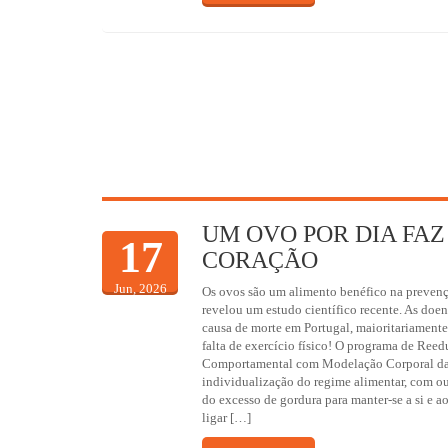
UM OVO POR DIA FAZ
17
CORAÇÃO
Jun, 2026
Os ovos são um alimento benéfico na preven
revelou um estudo científico recente. As doe
causa de morte em Portugal, maioritariamente
falta de exercício físico! O programa de Ree
Comportamental com Modelação Corporal da
individualização do regime alimentar, com ou
do excesso de gordura para manter-se a si e a
ligar […]