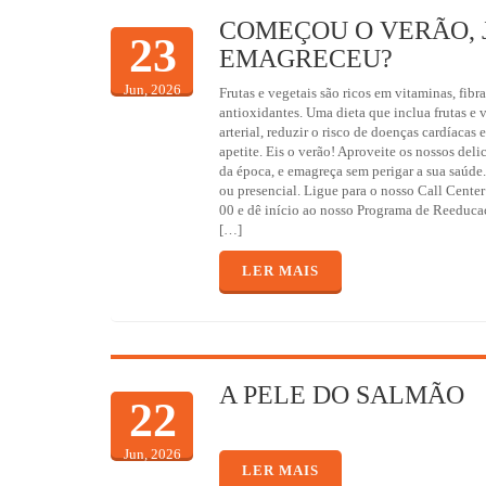
COMEÇOU O VERÃO, 
23
EMAGRECEU?
Jun, 2026
Frutas e vegetais são ricos em vitaminas, fibr
antioxidantes. Uma dieta que inclua frutas e 
arterial, reduzir o risco de doenças cardíacas 
apetite. Eis o verão! Aproveite os nossos deli
da época, e emagreça sem perigar a sua saúde
ou presencial. Ligue para o nosso Call Cente
00 e dê início ao nosso Programa de Reeduc
[…]
LER MAIS
A PELE DO SALMÃO
22
Jun, 2026
LER MAIS