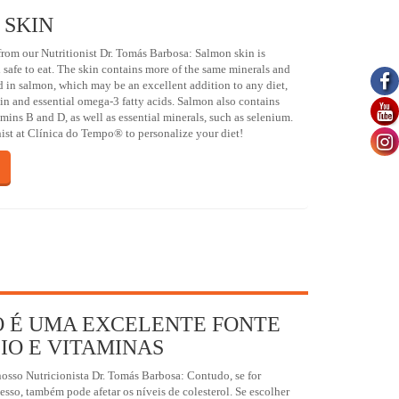
 SKIN
om our Nutritionist Dr. Tomás Barbosa: Salmon skin is
 safe to eat. The skin contains more of the same minerals and
d in salmon, which may be an excellent addition to any diet,
in and essential omega-3 fatty acids. Salmon also contains
mins B and D, as well as essential minerals, such as selenium.
nist at Clínica do Tempo® to personalize your diet!
O É UMA EXCELENTE FONTE
IO E VITAMINAS
sso Nutricionista Dr. Tomás Barbosa: Contudo, se for
so, também pode afetar os níveis de colesterol. Se escolher