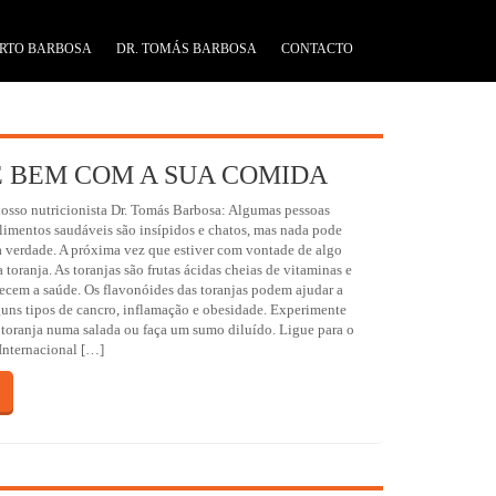
RTO BARBOSA
DR. TOMÁS BARBOSA
CONTACTO
E BEM COM A SUA COMIDA
sso nutricionista Dr. Tomás Barbosa: Algumas pessoas
limentos saudáveis são insípidos e chatos, mas nada pode
a verdade. A próxima vez que estiver com vontade de algo
 toranja. As toranjas são frutas ácidas cheias de vitaminas e
ecem a saúde. Os flavonóides das toranjas podem ajudar a
guns tipos de cancro, inflamação e obesidade. Experimente
e toranja numa salada ou faça um sumo diluído. Ligue para o
Internacional […]