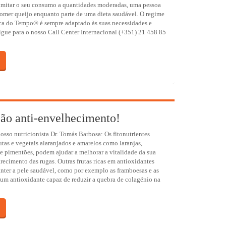
limitar o seu consumo a quantidades moderadas, uma pessoa
omer queijo enquanto parte de uma dieta saudável. O regime
ica do Tempo® é sempre adaptado às suas necessidades e
igue para o nosso Call Center Internacional (+351) 21 458 85
ão anti-envelhecimento!
so nutricionista Dr. Tomás Barbosa: Os fitonutrientes
utas e vegetais alaranjados e amarelos como laranjas,
e pimentões, podem ajudar a melhorar a vitalidade da sua
arecimento das rugas. Outras frutas ricas em antioxidantes
er a pele saudável, como por exemplo as framboesas e as
um antioxidante capaz de reduzir a quebra de colagénio na